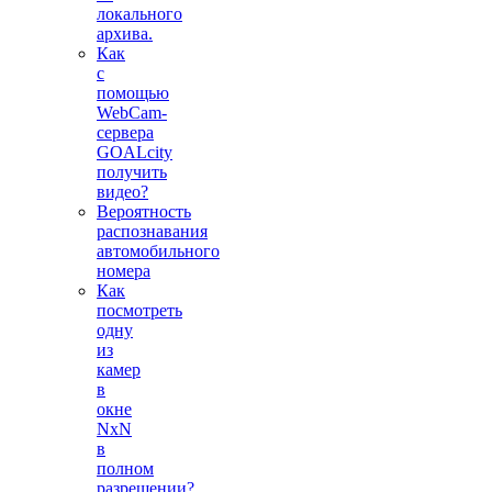
локального
архива.
Как
с
помощью
WebCam-
сервера
GOALcity
получить
видео?
Вероятность
распознавания
автомобильного
номера
Как
посмотреть
одну
из
камер
в
окне
NxN
в
полном
разрешении?