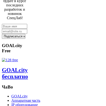
будьте в курсе
последних
разработок и
новинок
СпецЛаб!
GOALcity
Free
GOALcity
бесплатно
ЧаВо
GOALcity
Аппаратная часть
IP оборудование