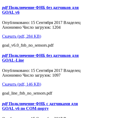
pdf
Подключение ФНБ без датчиков для
GOAL v6
Популярные
Опубликовано: 15 Сентября 2017
Владелец
Анонимно
Число загрузок: 1204
Скачать
(
pdf,
284 KB
)
goal_v6.0_fnb_no_sensors.pdf
pdf
Подключение ФНБ без датчиков для
GOAL-Line
Популярные
Опубликовано: 15 Сентября 2017
Владелец
Анонимно
Число загрузок: 1097
Скачать
(
pdf,
146 KB
)
goal_line_fnb_no_sensors.pdf
pdf
Подключение ФНБ с датчиками для
GOAL v6 по COM-порту
Популярные