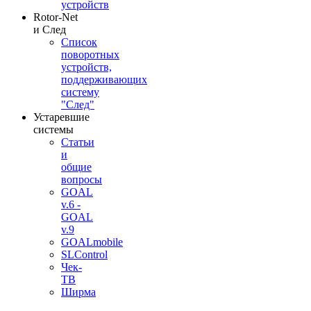
устройств
Rotor-Net
и След
Список
поворотных
устройств,
поддерживающих
систему
"След"
Устаревшие
системы
Статьи
и
общие
вопросы
GOAL
v.6 -
GOAL
v.9
GOALmobile
SLControl
Чек-
ТВ
Ширма