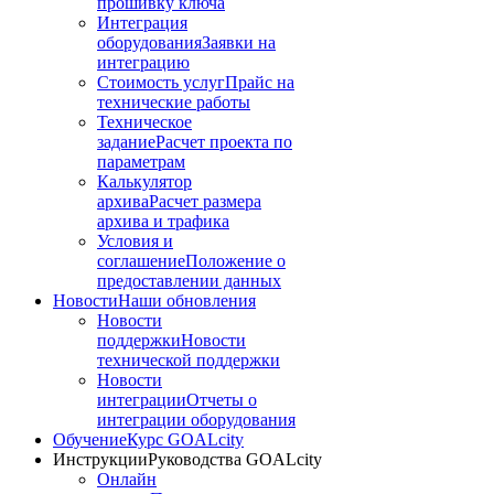
прошивку ключа
Интеграция
оборудования
Заявки на
интеграцию
Стоимость услуг
Прайс на
технические работы
Техническое
задание
Расчет проекта по
параметрам
Калькулятор
архива
Расчет размера
архива и трафика
Условия и
соглашение
Положение о
предоставлении данных
Новости
Наши обновления
Новости
поддержки
Новости
технической поддержки
Новости
интеграции
Отчеты о
интеграции оборудования
Обучение
Курс GOALcity
Инструкции
Руководства GOALcity
Онлайн