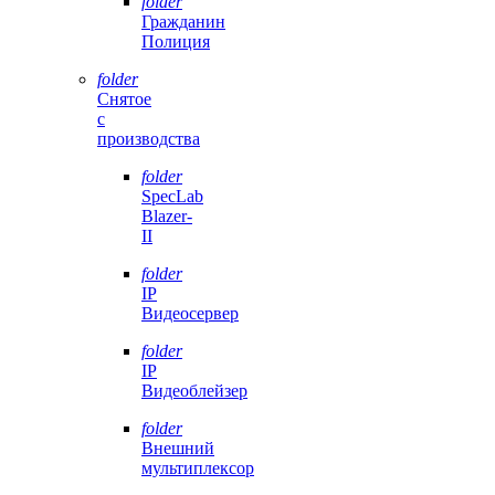
folder
Гражданин
Полиция
folder
Снятое
с
производства
folder
SpecLab
Blazer-
II
folder
IP
Видеосервер
folder
IP
Видеоблейзер
folder
Внешний
мультиплексор