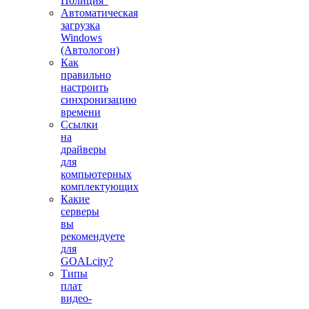
Полиция"
Автоматическая
загрузка
Windows
(Автологон)
Как
правильно
настроить
синхронизацию
времени
Ссылки
на
драйверы
для
компьютерных
комплектующих
Какие
серверы
вы
рекомендуете
для
GOALcity?
Типы
плат
видео-