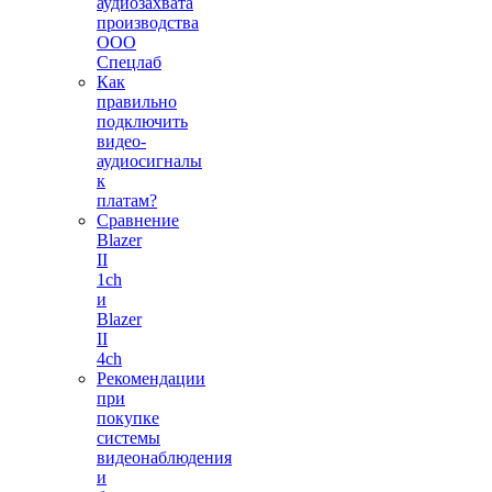
аудиозахвата
производства
ООО
Спецлаб
Как
правильно
подключить
видео-
аудиосигналы
к
платам?
Сравнение
Blazer
II
1ch
и
Blazer
II
4ch
Рекомендации
при
покупке
системы
видеонаблюдения
и