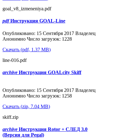
goal_v8_izmeneniya.pdf
pdf
Инструкция GOAL-Line
Популярные
Опубликовано: 15 Сентября 2017
Владелец
Анонимно
Число загрузок: 1228
Скачать
(
pdf,
1.37 MB
)
line-016.pdf
archive
Инструкция GOALcity Skiff
Популярные
Опубликовано: 15 Сентября 2017
Владелец
Анонимно
Число загрузок: 1258
Скачать
(
zip,
7.04 MB
)
skiff.zip
archive
Инструкция Rotor + СЛЕД 3.0
(Версия для Pegal)
Популярные