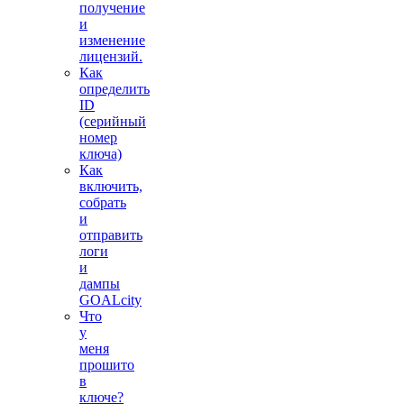
получение
и
изменение
лицензий.
Как
определить
ID
(серийный
номер
ключа)
Как
включить,
собрать
и
отправить
логи
и
дампы
GOALcity
Что
у
меня
прошито
в
ключе?