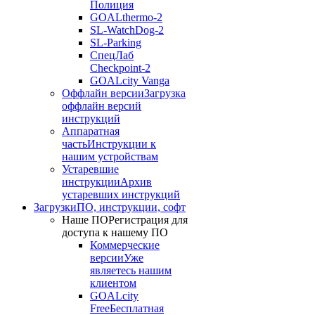
Полиция
GOALthermo-2
SL-WatchDog-2
SL-Parking
СпецЛаб
Checkpoint-2
GOALcity Vanga
Оффлайн версии
Загрузка
оффлайн версий
инструкций
Аппаратная
часть
Инструкции к
нашим устройствам
Устаревшие
инструкции
Архив
устаревших инструкций
Загрузки
ПО, инструкции, софт
Наше ПО
Регистрация для
доступа к нашему ПО
Коммерческие
версии
Уже
являетесь нашим
клиентом
GOALcity
Free
Бесплатная