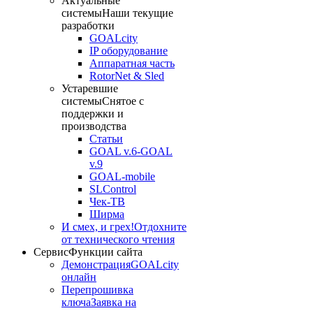
Актуальные
системы
Наши текущие
разработки
GOALcity
IP оборудование
Аппаратная часть
RotorNet & Sled
Устаревшие
системы
Снятое с
поддержки и
производства
Статьи
GOAL v.6-GOAL
v.9
GOAL-mobile
SLControl
Чек-ТВ
Ширма
И смех, и грех!
Отдохните
от технического чтения
Сервис
Функции сайта
Демонстрация
GOALcity
онлайн
Перепрошивка
ключа
Заявка на