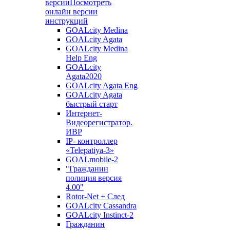
версии
Посмотреть
онлайн версии
инструкций
GOALcity Medina
GOALcity Agata
GOALcity Medina
Help Eng
GOALcity
Agata2020
GOALcity Agata Eng
GOALcity Agata
быстрый старт
Интернет-
Видеорегистратор.
ИВР
IP- контроллер
«Telepatiya-3»
GOALmobile-2
"Гражданин
полиция версия
4.00"
Rotor-Net + След
GOALcity Cassandra
GOALcity Instinct-2
Гражданин