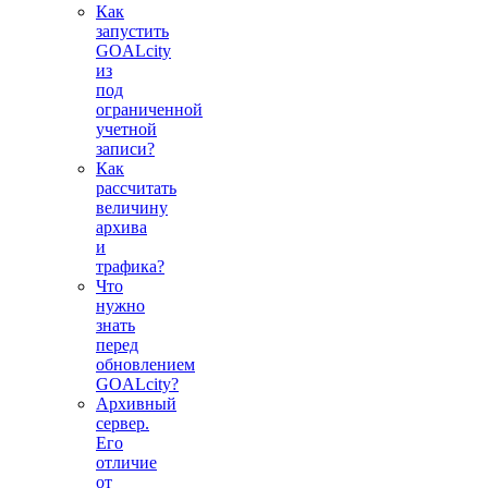
Как
запустить
GOALcity
из
под
ограниченной
учетной
записи?
Как
рассчитать
величину
архива
и
трафика?
Что
нужно
знать
перед
обновлением
GOALcity?
Архивный
сервер.
Его
отличие
от