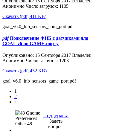
Опубликовано: 15 Сентября 2017
Владелец
Анонимно
Число загрузок: 1105
Скачать
(
pdf,
411 KB
)
goal_v6.0_fnb_sensors_com_port.pdf
pdf
Подключение ФНБ с датчиками для
GOAL v6 по GAME-порту
Популярные
Опубликовано: 15 Сентября 2017
Владелец
Анонимно
Число загрузок: 1203
Скачать
(
pdf,
452 KB
)
goal_v6.0_fnb_sensors_game_port.pdf
1
2
»
Поддержка
Задать
вопрос