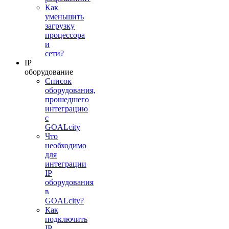
Как
уменьшить
загрузку
процессора
и
сети?
IP
оборудование
Список
оборудования,
прошедшего
интеграцию
с
GOALcity
Что
необходимо
для
интеграции
IP
оборудования
в
GOALcity?
Как
подключить
IP