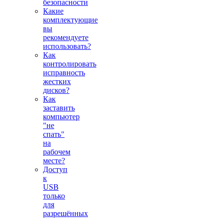
безопасности
Какие
комплектующие
вы
рекомендуете
использовать?
Как
контролировать
исправность
жестких
дисков?
Как
заставить
компьютер
"не
спать"
на
рабочем
месте?
Доступ
к
USB
только
для
разрешённых