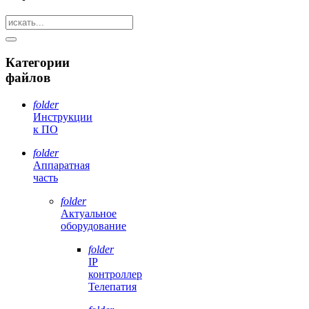
Категории
файлов
folder
Инструкции
к ПО
folder
Аппаратная
часть
folder
Актуальное
оборудование
folder
IP
контроллер
Телепатия