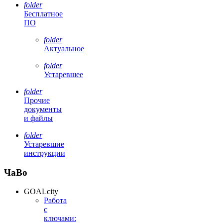
folder
Бесплатное
ПО
folder
Актуальное
folder
Устаревшее
folder
Прочие
документы
и файлы
folder
Устаревшие
инструкции
ЧаВо
GOALcity
Работа
с
ключами: