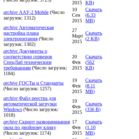
2015
KB
)
10
Скачать
archive
ААУ-2 Mobile
(Число
Сен
(
6.33
загрузок: 1312)
2015
MB
)
archive
Автоматическая
27
настройка плана
Скачать
Март
электропитания
(Число
(
2 KB
)
2015
загрузок: 1302)
archive
Документы о
соответствии серверов
20
Скачать
СпецЛаб техническим
Фев
(
562
требованиям
(Число загрузок:
2015
KB
)
1184)
19
Скачать
archive
ГОСТы и Стандарты
Фев
(
8.11
(Число загрузок: 1257)
2015
MB
)
archive
Файл реестра для
19
автоматической загрузки
Скачать
Фев
Windows
(Число загрузок:
(
336 B
)
2015
1018)
archive
Скрипт разворачивания
17
Скачать
окна по двойному клику
Фев
(
1.10
(Число загрузок: 1174)
2015
MB
)