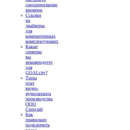
синхронизацию
времени
Ссылки
на
драйверы
для
компьютерных
комплектующих
Какие
серверы
вы
рекомендуете
для
GOALcity?
Типы
плат
видео-
аудиозахвата
производства
ООО
Спецлаб
Как
правильно
подключить