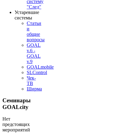
систему
"След"
Устаревшие
системы
Статьи
и
общие
вопросы
GOAL
v.6 -
GOAL
v.9
GOALmobile
SLControl
Чек-
ТВ
Ширма
Семинары
GOALcity
Нет
предстоящих
мероприятий