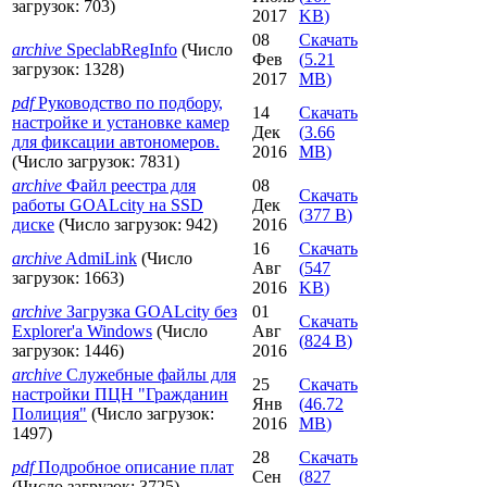
загрузок: 703)
2017
KB
)
08
Скачать
archive
SpeclabRegInfo
(Число
Фев
(
5.21
загрузок: 1328)
2017
MB
)
pdf
Руководство по подбору,
14
Скачать
настройке и установке камер
Дек
(
3.66
для фиксации автономеров.
2016
MB
)
(Число загрузок: 7831)
archive
Файл реестра для
08
Скачать
работы GOALcity на SSD
Дек
(
377 B
)
диске
(Число загрузок: 942)
2016
16
Скачать
archive
AdmiLink
(Число
Авг
(
547
загрузок: 1663)
2016
KB
)
archive
Загрузка GOALcity без
01
Скачать
Explorer'а Windows
(Число
Авг
(
824 B
)
загрузок: 1446)
2016
archive
Служебные файлы для
25
Скачать
настройки ПЦН "Гражданин
Янв
(
46.72
Полиция"
(Число загрузок:
2016
MB
)
1497)
28
Скачать
pdf
Подробное описание плат
Сен
(
827
(Число загрузок: 3725)