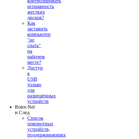
контролировать
исправность
жестких
дисков?
Как
заставить
компьютер
"не
спать"
на
рабочем
месте?
Доступ
к
USB
только
для
разрешённых
устройств
Rotor-Net
и След
Список
поворотных
устройств,
поддерживающих