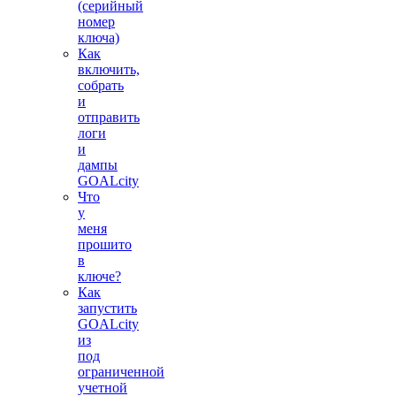
(серийный
номер
ключа)
Как
включить,
собрать
и
отправить
логи
и
дампы
GOALcity
Что
у
меня
прошито
в
ключе?
Как
запустить
GOALcity
из
под
ограниченной
учетной