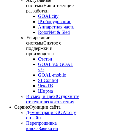
Актуальные
системы
Наши текущие
разработки
GOALcity
IP оборудование
Аппаратная часть
RotorNet & Sled
Устаревшие
системы
Снятое с
поддержки и
производства
Статьи
GOAL v.6-GOAL
v.9
GOAL-mobile
SLControl
Чек-ТВ
Ширма
И смех, и грех!
Отдохните
от технического чтения
Сервис
Функции сайта
Демонстрация
GOALcity
онлайн
Перепрошивка
ключа
Заявка на