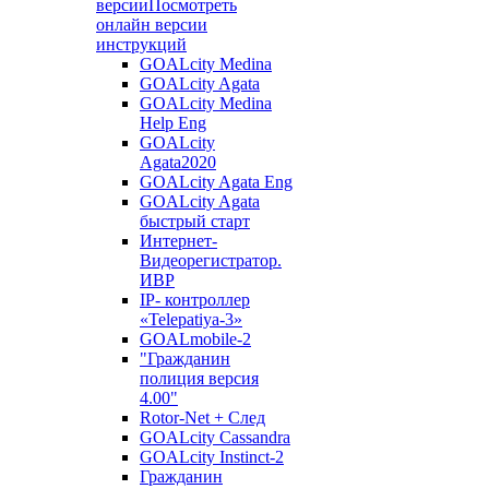
версии
Посмотреть
онлайн версии
инструкций
GOALcity Medina
GOALcity Agata
GOALcity Medina
Help Eng
GOALcity
Agata2020
GOALcity Agata Eng
GOALcity Agata
быстрый старт
Интернет-
Видеорегистратор.
ИВР
IP- контроллер
«Telepatiya-3»
GOALmobile-2
"Гражданин
полиция версия
4.00"
Rotor-Net + След
GOALcity Cassandra
GOALcity Instinct-2
Гражданин