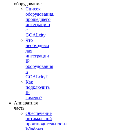
оборудование
Список
оборудования,
прошедшего
интеграцию
с
GOALcity
Что
необходимо
для
интеграции
IP
оборудования
в
GOALcity?
Как
подключить
IP
камеры?
Аппаратная
часть
Обеспечение
оптимальной
производительности
Windows