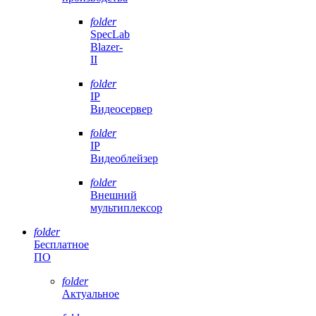
folder
SpecLab
Blazer-
II
folder
IP
Видеосервер
folder
IP
Видеоблейзер
folder
Внешний
мультиплексор
folder
Бесплатное
ПО
folder
Актуальное