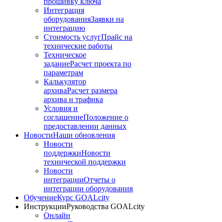
прошивку ключа
Интеграция
оборудования
Заявки на
интеграцию
Стоимость услуг
Прайс на
технические работы
Техническое
задание
Расчет проекта по
параметрам
Калькулятор
архива
Расчет размера
архива и трафика
Условия и
соглашение
Положение о
предоставлении данных
Новости
Наши обновления
Новости
поддержки
Новости
технической поддержки
Новости
интеграции
Отчеты о
интеграции оборудования
Обучение
Курс GOALcity
Инструкции
Руководства GOALcity
Онлайн