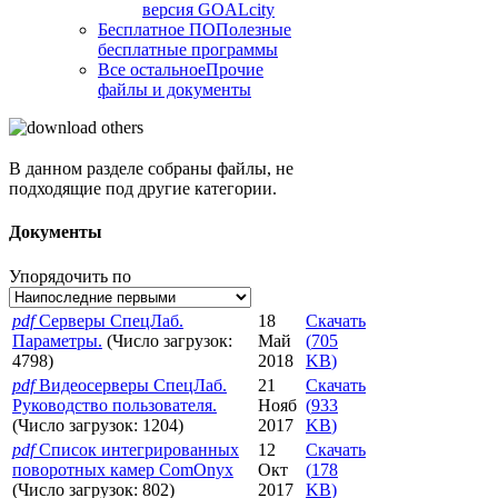
версия GOALcity
Бесплатное ПО
Полезные
бесплатные программы
Все остальное
Прочие
файлы и документы
В данном разделе собраны файлы, не
подходящие под другие категории.
Документы
Упорядочить по
pdf
Серверы СпецЛаб.
18
Скачать
Параметры.
(Число загрузок:
Май
(
705
4798)
2018
KB
)
pdf
Видеосерверы СпецЛаб.
21
Скачать
Руководство пользователя.
Нояб
(
933
(Число загрузок: 1204)
2017
KB
)
pdf
Список интегрированных
12
Скачать
поворотных камер ComOnyx
Окт
(
178
(Число загрузок: 802)
2017
KB
)