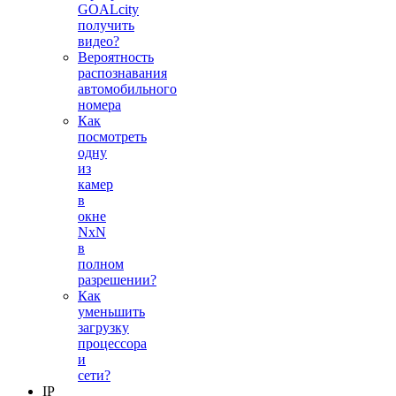
GOALcity
получить
видео?
Вероятность
распознавания
автомобильного
номера
Как
посмотреть
одну
из
камер
в
окне
NxN
в
полном
разрешении?
Как
уменьшить
загрузку
процессора
и
сети?
IP