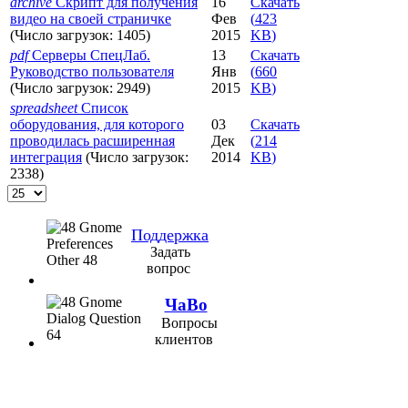
archive
Скрипт для получения
16
Скачать
видео на своей страничке
Фев
(
423
(Число загрузок: 1405)
2015
KB
)
pdf
Серверы СпецЛаб.
13
Скачать
Руководство пользователя
Янв
(
660
(Число загрузок: 2949)
2015
KB
)
spreadsheet
Список
оборудования, для которого
03
Скачать
проводилась расширенная
Дек
(
214
интеграция
(Число загрузок:
2014
KB
)
2338)
Поддержка
Задать
вопрос
ЧаВо
Вопросы
клиентов