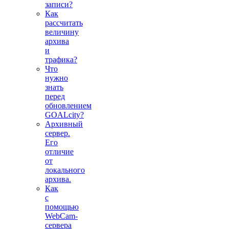
записи?
Как
рассчитать
величину
архива
и
трафика?
Что
нужно
знать
перед
обновлением
GOALcity?
Архивный
сервер.
Его
отличие
от
локального
архива.
Как
с
помощью
WebCam-
сервера