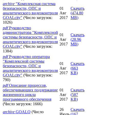
archive
"Комплексная система
безопасности, ОПС и
01
Скачать
аналитического видеоконтроля
Авг
(
474.80
GOALcity"
(Число загрузок:
2017
MB
)
1026)
pdf
Руководство
администратора "Комплексной
01
Скачать
системы безопасности, ОПС и
Авг
(
28.96
аналитического видеоконтроля
2017
MB
)
GOALcity"
(Число загрузок:
1384)
pdf
Руководство оператора
"Комплексной системы
01
Скачать
безопасности, ОПС и
Авг
(
663
аналитического видеоконтроля
2017
KB
)
GOALcity"
(Число загрузок:
790)
pdf
Описание процессов,
обеспечивающих поддержание
01
Скачать
жизненного цикла
Авг
(
587
программного обеспечения
2017
KB
)
(Число загрузок: 1666)
26
Скачать
archive
GOALQ
(Число
Июль
(
167