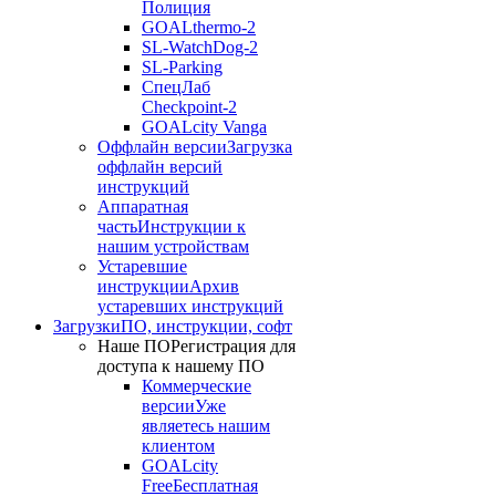
Полиция
GOALthermo-2
SL-WatchDog-2
SL-Parking
СпецЛаб
Checkpoint-2
GOALcity Vanga
Оффлайн версии
Загрузка
оффлайн версий
инструкций
Аппаратная
часть
Инструкции к
нашим устройствам
Устаревшие
инструкции
Архив
устаревших инструкций
Загрузки
ПО, инструкции, софт
Наше ПО
Регистрация для
доступа к нашему ПО
Коммерческие
версии
Уже
являетесь нашим
клиентом
GOALcity
Free
Бесплатная