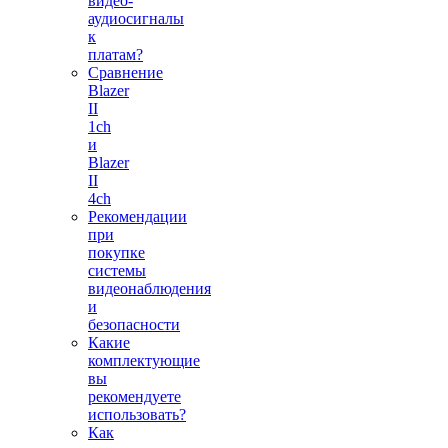
видео-
аудиосигналы
к
платам?
Сравнение
Blazer
II
1ch
и
Blazer
II
4ch
Рекомендации
при
покупке
системы
видеонаблюдения
и
безопасности
Какие
комплектующие
вы
рекомендуете
использовать?
Как