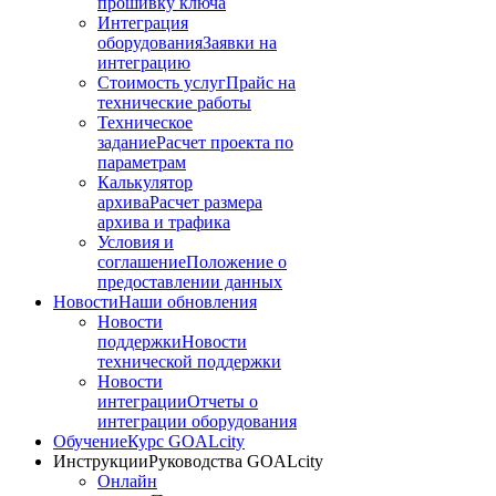
прошивку ключа
Интеграция
оборудования
Заявки на
интеграцию
Стоимость услуг
Прайс на
технические работы
Техническое
задание
Расчет проекта по
параметрам
Калькулятор
архива
Расчет размера
архива и трафика
Условия и
соглашение
Положение о
предоставлении данных
Новости
Наши обновления
Новости
поддержки
Новости
технической поддержки
Новости
интеграции
Отчеты о
интеграции оборудования
Обучение
Курс GOALcity
Инструкции
Руководства GOALcity
Онлайн