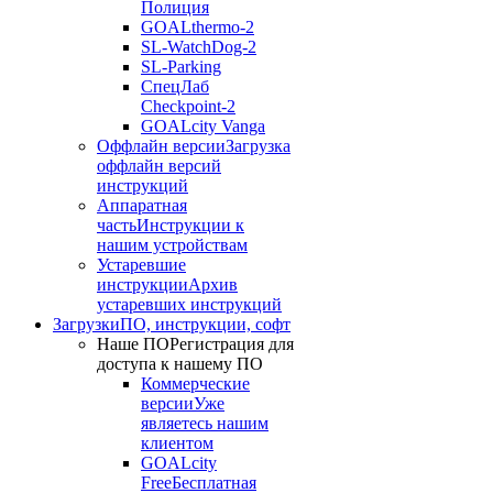
Полиция
GOALthermo-2
SL-WatchDog-2
SL-Parking
СпецЛаб
Checkpoint-2
GOALcity Vanga
Оффлайн версии
Загрузка
оффлайн версий
инструкций
Аппаратная
часть
Инструкции к
нашим устройствам
Устаревшие
инструкции
Архив
устаревших инструкций
Загрузки
ПО, инструкции, софт
Наше ПО
Регистрация для
доступа к нашему ПО
Коммерческие
версии
Уже
являетесь нашим
клиентом
GOALcity
Free
Бесплатная