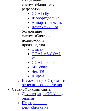
Актуальные
системы
Наши текущие
разработки
GOALcity
IP оборудование
Аппаратная часть
RotorNet & Sled
Устаревшие
системы
Снятое с
поддержки и
производства
Статьи
GOAL v.6-GOAL
v.9
GOAL-mobile
SLControl
Чек-ТВ
Ширма
И смех, и грех!
Отдохните
от технического чтения
Сервис
Функции сайта
Демонстрация
GOALcity
онлайн
Перепрошивка
ключа
Заявка на