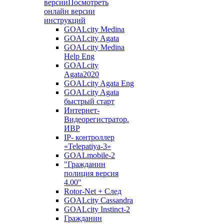
версии
Посмотреть
онлайн версии
инструкций
GOALcity Medina
GOALcity Agata
GOALcity Medina
Help Eng
GOALcity
Agata2020
GOALcity Agata Eng
GOALcity Agata
быстрый старт
Интернет-
Видеорегистратор.
ИВР
IP- контроллер
«Telepatiya-3»
GOALmobile-2
"Гражданин
полиция версия
4.00"
Rotor-Net + След
GOALcity Cassandra
GOALcity Instinct-2
Гражданин