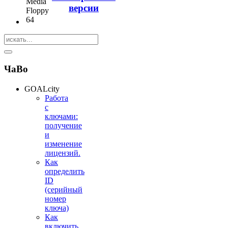
версии
ЧаВо
GOALcity
Работа
с
ключами:
получение
и
изменение
лицензий.
Как
определить
ID
(серийный
номер
ключа)
Как
включить,