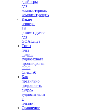
драйверы
для
компьютерных
комплектующих
Какие
серверы
вы
рекомендуете
для
GOALcity?
Типы
плат
видео-
аудиозахвата
производства
ООО
Спецлаб
Как
правильно
подключить
видео-
аудиосигналы
к
платам?
Сравнение