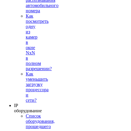
распознавания
автомобильного
номера
Как
посмотреть
одну
из
камер
в
окне
NxN
в
полном
разрешении?
Как
уменьшить
загрузку
процессора
и
сети?
IP
оборудование
Список
оборудования,
прошедшего