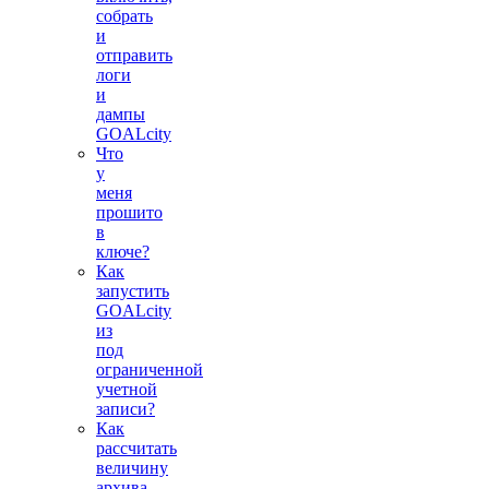
собрать
и
отправить
логи
и
дампы
GOALcity
Что
у
меня
прошито
в
ключе?
Как
запустить
GOALcity
из
под
ограниченной
учетной
записи?
Как
рассчитать
величину
архива