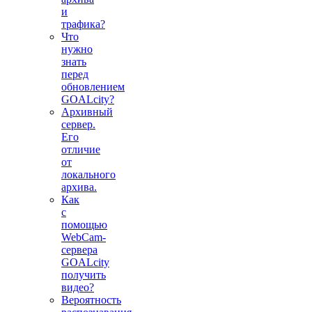
и
трафика?
Что
нужно
знать
перед
обновлением
GOALcity?
Архивный
сервер.
Его
отличие
от
локального
архива.
Как
с
помощью
WebCam-
сервера
GOALcity
получить
видео?
Вероятность