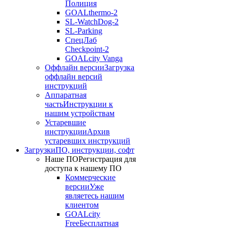
Полиция
GOALthermo-2
SL-WatchDog-2
SL-Parking
СпецЛаб
Checkpoint-2
GOALcity Vanga
Оффлайн версии
Загрузка
оффлайн версий
инструкций
Аппаратная
часть
Инструкции к
нашим устройствам
Устаревшие
инструкции
Архив
устаревших инструкций
Загрузки
ПО, инструкции, софт
Наше ПО
Регистрация для
доступа к нашему ПО
Коммерческие
версии
Уже
являетесь нашим
клиентом
GOALcity
Free
Бесплатная