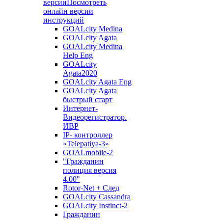
версии
Посмотреть
онлайн версии
инструкций
GOALcity Medina
GOALcity Agata
GOALcity Medina
Help Eng
GOALcity
Agata2020
GOALcity Agata Eng
GOALcity Agata
быстрый старт
Интернет-
Видеорегистратор.
ИВР
IP- контроллер
«Telepatiya-3»
GOALmobile-2
"Гражданин
полиция версия
4.00"
Rotor-Net + След
GOALcity Cassandra
GOALcity Instinct-2
Гражданин