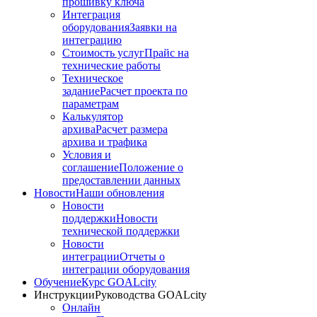
прошивку ключа
Интеграция
оборудования
Заявки на
интеграцию
Стоимость услуг
Прайс на
технические работы
Техническое
задание
Расчет проекта по
параметрам
Калькулятор
архива
Расчет размера
архива и трафика
Условия и
соглашение
Положение о
предоставлении данных
Новости
Наши обновления
Новости
поддержки
Новости
технической поддержки
Новости
интеграции
Отчеты о
интеграции оборудования
Обучение
Курс GOALcity
Инструкции
Руководства GOALcity
Онлайн