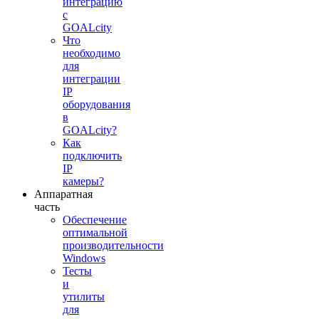
интеграцию
с
GOALcity
Что
необходимо
для
интеграции
IP
оборудования
в
GOALcity?
Как
подключить
IP
камеры?
Аппаратная
часть
Обеспечение
оптимальной
производительности
Windows
Тесты
и
утилиты
для