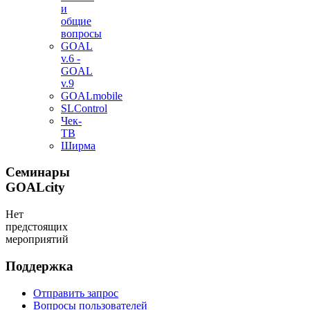
и
общие
вопросы
GOAL
v.6 -
GOAL
v.9
GOALmobile
SLControl
Чек-
ТВ
Ширма
Семинары
GOALcity
Нет
предстоящих
мероприятий
Поддержка
Отправить запрос
Вопросы пользователей