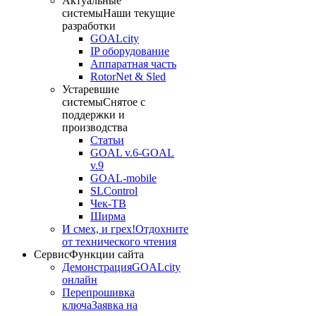
Актуальные
системы
Наши текущие
разработки
GOALcity
IP оборудование
Аппаратная часть
RotorNet & Sled
Устаревшие
системы
Снятое с
поддержки и
производства
Статьи
GOAL v.6-GOAL
v.9
GOAL-mobile
SLControl
Чек-ТВ
Ширма
И смех, и грех!
Отдохните
от технического чтения
Сервис
Функции сайта
Демонстрация
GOALcity
онлайн
Перепрошивка
ключа
Заявка на