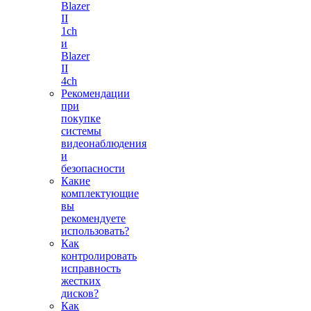
Blazer
II
1ch
и
Blazer
II
4ch
Рекомендации
при
покупке
системы
видеонаблюдения
и
безопасности
Какие
комплектующие
вы
рекомендуете
использовать?
Как
контролировать
исправность
жестких
дисков?
Как