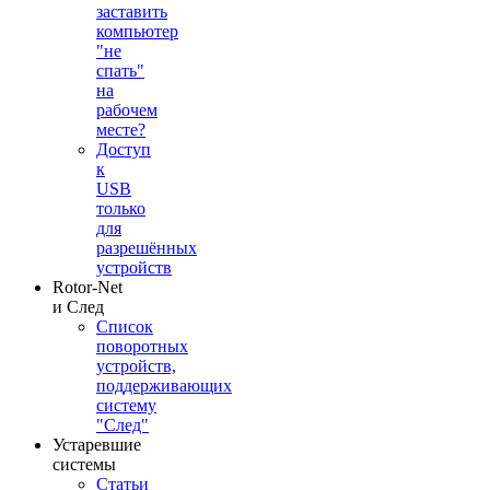
заставить
компьютер
"не
спать"
на
рабочем
месте?
Доступ
к
USB
только
для
разрешённых
устройств
Rotor-Net
и След
Список
поворотных
устройств,
поддерживающих
систему
"След"
Устаревшие
системы
Статьи