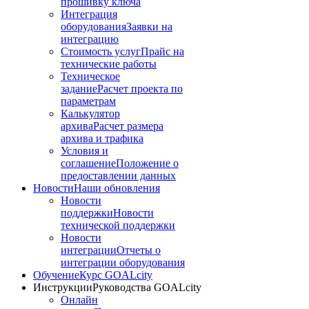
прошивку ключа
Интеграция
оборудования
Заявки на
интеграцию
Стоимость услуг
Прайс на
технические работы
Техническое
задание
Расчет проекта по
параметрам
Калькулятор
архива
Расчет размера
архива и трафика
Условия и
соглашение
Положение о
предоставлении данных
Новости
Наши обновления
Новости
поддержки
Новости
технической поддержки
Новости
интеграции
Отчеты о
интеграции оборудования
Обучение
Курс GOALcity
Инструкции
Руководства GOALcity
Онлайн