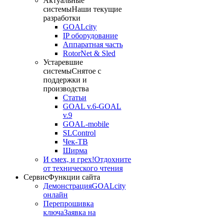
Актуальные
системы
Наши текущие
разработки
GOALcity
IP оборудование
Аппаратная часть
RotorNet & Sled
Устаревшие
системы
Снятое с
поддержки и
производства
Статьи
GOAL v.6-GOAL
v.9
GOAL-mobile
SLControl
Чек-ТВ
Ширма
И смех, и грех!
Отдохните
от технического чтения
Сервис
Функции сайта
Демонстрация
GOALcity
онлайн
Перепрошивка
ключа
Заявка на