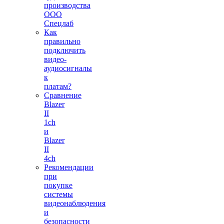
производства
ООО
Спецлаб
Как
правильно
подключить
видео-
аудиосигналы
к
платам?
Сравнение
Blazer
II
1ch
и
Blazer
II
4ch
Рекомендации
при
покупке
системы
видеонаблюдения
и
безопасности