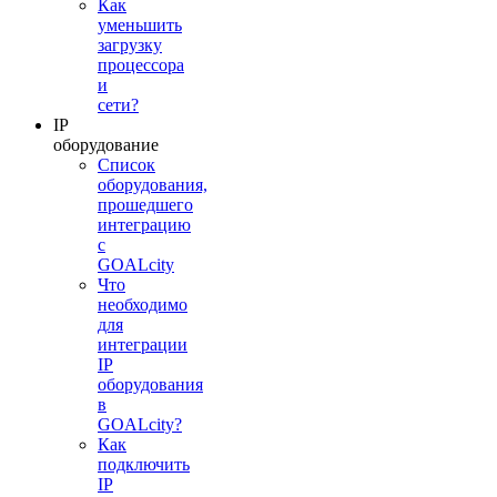
Как
уменьшить
загрузку
процессора
и
сети?
IP
оборудование
Список
оборудования,
прошедшего
интеграцию
с
GOALcity
Что
необходимо
для
интеграции
IP
оборудования
в
GOALcity?
Как
подключить
IP