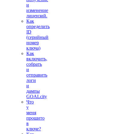
и
изменение
лицензий.
Как
определить
ID
(серийный
номер
ключа)
Как
включить,
собрать
и
отправить
логи
и
дампы
GOALcity
Что
у
меня
прошито
в
ключе?