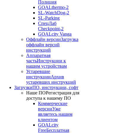
Полиция
GOALthermo-2
SL-WatchDog-2
SL-Parking
СпецЛаб
Checkpoint-2
GOALcity Vanga
Оффлайн версии
Загрузка
оффлайн версий
инструкций
Аппаратная
часть
Инструкции к
нашим устройствам
Устаревшие
инструкции
Архив
устаревших инструкций
Загрузки
ПО, инструкции, софт
Наше ПО
Регистрация для
доступа к нашему ПО
Коммерческие
версии
Уже
являетесь нашим
клиентом
GOALcity
Free
Бесплатная