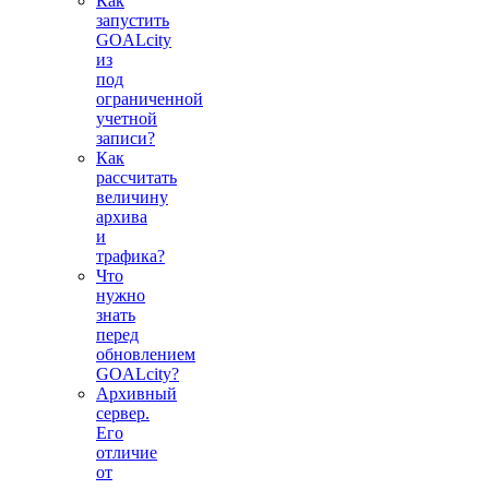
Как
запустить
GOALcity
из
под
ограниченной
учетной
записи?
Как
рассчитать
величину
архива
и
трафика?
Что
нужно
знать
перед
обновлением
GOALcity?
Архивный
сервер.
Его
отличие
от