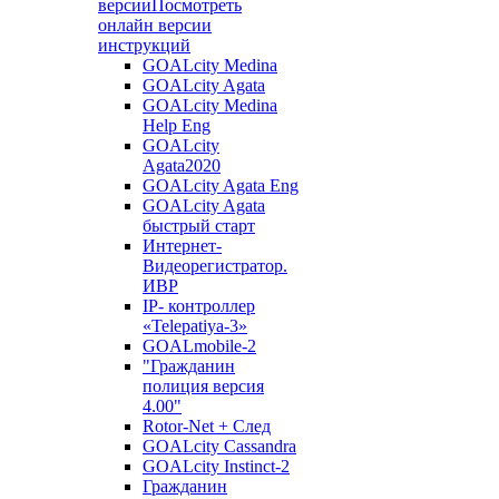
версии
Посмотреть
онлайн версии
инструкций
GOALcity Medina
GOALcity Agata
GOALcity Medina
Help Eng
GOALcity
Agata2020
GOALcity Agata Eng
GOALcity Agata
быстрый старт
Интернет-
Видеорегистратор.
ИВР
IP- контроллер
«Telepatiya-3»
GOALmobile-2
"Гражданин
полиция версия
4.00"
Rotor-Net + След
GOALcity Cassandra
GOALcity Instinct-2
Гражданин