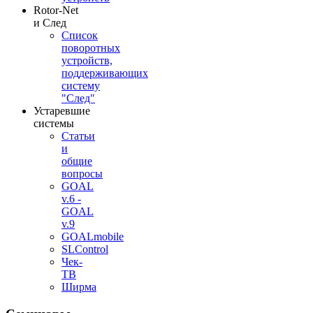
Rotor-Net
и След
Список
поворотных
устройств,
поддерживающих
систему
"След"
Устаревшие
системы
Статьи
и
общие
вопросы
GOAL
v.6 -
GOAL
v.9
GOALmobile
SLControl
Чек-
ТВ
Ширма