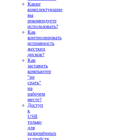
Какие
комплектующие
вы
рекомендуете
использовать?
Как
контролировать
исправность
жестких
дисков?
Как
заставить
компьютер
"не
спать"
на
рабочем
месте?
Доступ
к
USB
только
для
разрешённых
устройств