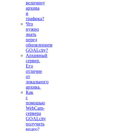
величину
архива
и
трафика?
Что
нужно
знать
перед
обновлением
GOALcity?
Архивный
сервер.
Его
отличие
от
локального
архива.
Как
с
помощью
WebCam-
сервера
GOALcity
получить
видео?