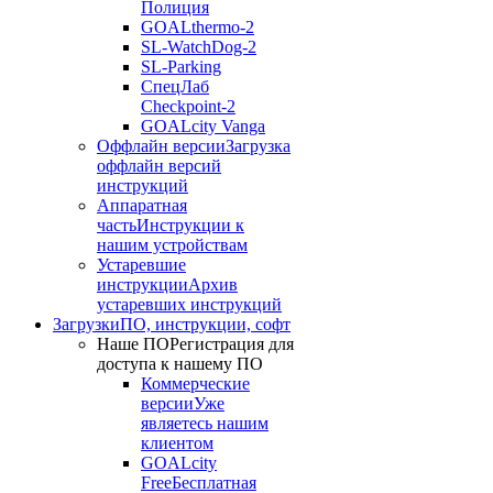
Полиция
GOALthermo-2
SL-WatchDog-2
SL-Parking
СпецЛаб
Checkpoint-2
GOALcity Vanga
Оффлайн версии
Загрузка
оффлайн версий
инструкций
Аппаратная
часть
Инструкции к
нашим устройствам
Устаревшие
инструкции
Архив
устаревших инструкций
Загрузки
ПО, инструкции, софт
Наше ПО
Регистрация для
доступа к нашему ПО
Коммерческие
версии
Уже
являетесь нашим
клиентом
GOALcity
Free
Бесплатная