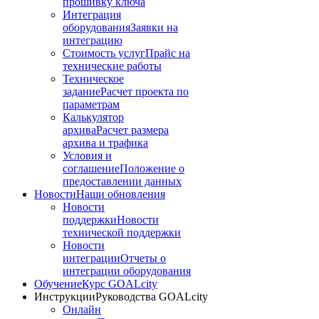
прошивку ключа
Интеграция
оборудования
Заявки на
интеграцию
Стоимость услуг
Прайс на
технические работы
Техническое
задание
Расчет проекта по
параметрам
Калькулятор
архива
Расчет размера
архива и трафика
Условия и
соглашение
Положение о
предоставлении данных
Новости
Наши обновления
Новости
поддержки
Новости
технической поддержки
Новости
интеграции
Отчеты о
интеграции оборудования
Обучение
Курс GOALcity
Инструкции
Руководства GOALcity
Онлайн