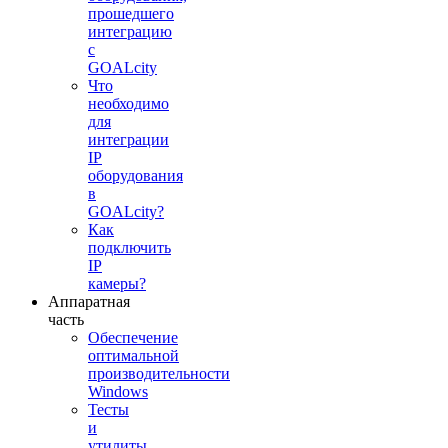
прошедшего
интеграцию
с
GOALcity
Что
необходимо
для
интеграции
IP
оборудования
в
GOALcity?
Как
подключить
IP
камеры?
Аппаратная
часть
Обеспечение
оптимальной
производительности
Windows
Тесты
и
утилиты