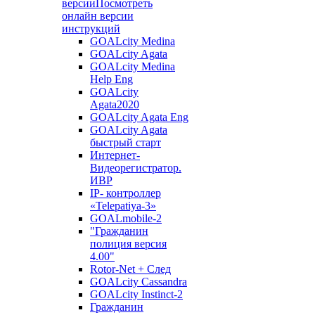
версии
Посмотреть
онлайн версии
инструкций
GOALcity Medina
GOALcity Agata
GOALcity Medina
Help Eng
GOALcity
Agata2020
GOALcity Agata Eng
GOALcity Agata
быстрый старт
Интернет-
Видеорегистратор.
ИВР
IP- контроллер
«Telepatiya-3»
GOALmobile-2
"Гражданин
полиция версия
4.00"
Rotor-Net + След
GOALcity Cassandra
GOALcity Instinct-2
Гражданин