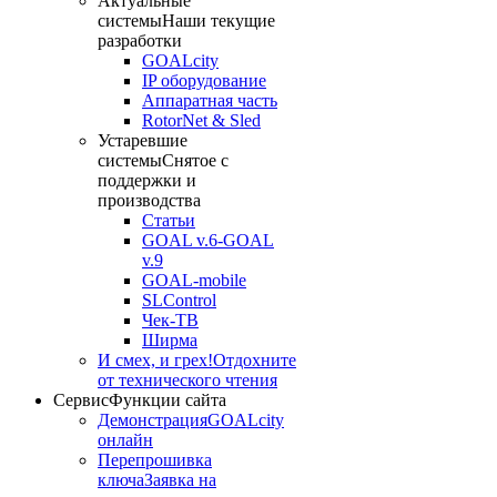
Актуальные
системы
Наши текущие
разработки
GOALcity
IP оборудование
Аппаратная часть
RotorNet & Sled
Устаревшие
системы
Снятое с
поддержки и
производства
Статьи
GOAL v.6-GOAL
v.9
GOAL-mobile
SLControl
Чек-ТВ
Ширма
И смех, и грех!
Отдохните
от технического чтения
Сервис
Функции сайта
Демонстрация
GOALcity
онлайн
Перепрошивка
ключа
Заявка на