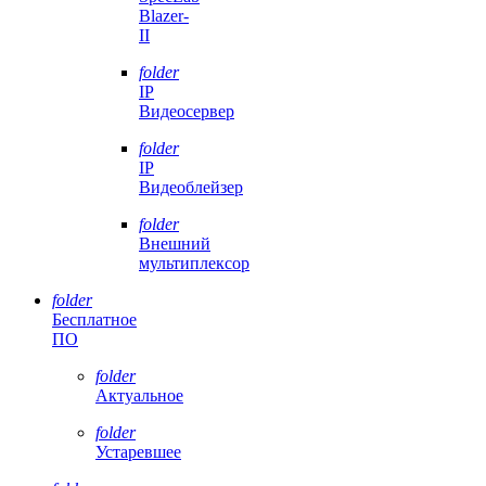
Blazer-
II
folder
IP
Видеосервер
folder
IP
Видеоблейзер
folder
Внешний
мультиплексор
folder
Бесплатное
ПО
folder
Актуальное
folder
Устаревшее