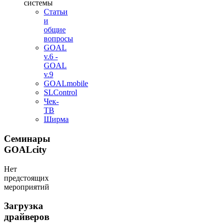
системы
Статьи
и
общие
вопросы
GOAL
v.6 -
GOAL
v.9
GOALmobile
SLControl
Чек-
ТВ
Ширма
Семинары
GOALcity
Нет
предстоящих
мероприятий
Загрузка
драйверов