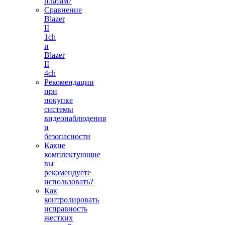
платам?
Сравнение
Blazer
II
1ch
и
Blazer
II
4ch
Рекомендации
при
покупке
системы
видеонаблюдения
и
безопасности
Какие
комплектующие
вы
рекомендуете
использовать?
Как
контролировать
исправность
жестких