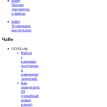
folder
Прочие
документы
и файлы
folder
Устаревшие
инструкции
ЧаВо
GOALcity
Работа
с
ключами:
получение
и
изменение
лицензий.
Как
определить
ID
(серийный
номер
ключа)