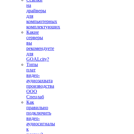
на
драйверы
для
компьютерных
комплектующих
Какие
серверы
вы
рекомендуете
для
GOALcity?
Типы
плат
видео-
аудиозахвата
производства
ООО
Спецлаб
Как
правильно
подключить
видео-
аудиосигналы
к