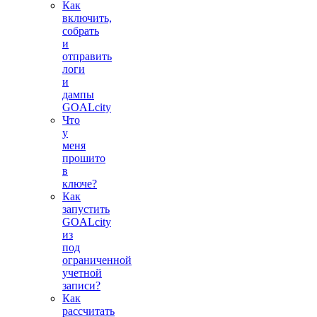
Как
включить,
собрать
и
отправить
логи
и
дампы
GOALcity
Что
у
меня
прошито
в
ключе?
Как
запустить
GOALcity
из
под
ограниченной
учетной
записи?
Как
рассчитать