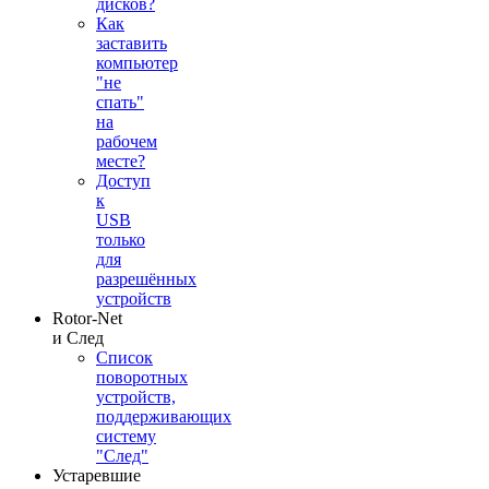
дисков?
Как
заставить
компьютер
"не
спать"
на
рабочем
месте?
Доступ
к
USB
только
для
разрешённых
устройств
Rotor-Net
и След
Список
поворотных
устройств,
поддерживающих
систему
"След"
Устаревшие