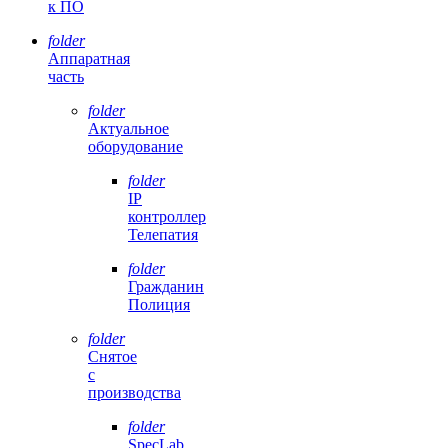
к ПО
folder
Аппаратная
часть
folder
Актуальное
оборудование
folder
IP
контроллер
Телепатия
folder
Гражданин
Полиция
folder
Снятое
с
производства
folder
SpecLab