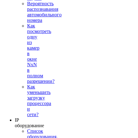
Вероятность
распознавания
автомобильного
номера
Как
посмотреть
одну
из
камер
в
окне
NxN
в
полном
разрешении?
Как
уменьшить
загрузку
процессора
и
сети?
IP
оборудование
Список
оборудования,