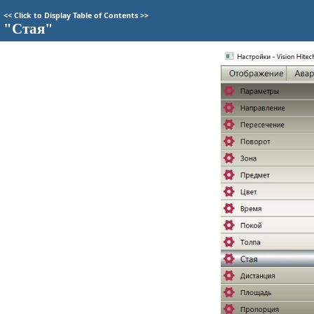
<<
Click to Display Table of Contents
>>
"Стая"