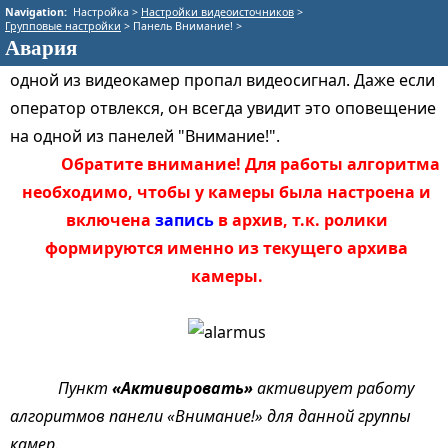
Navigation:
Настройка >
Настройки видеоисточников
>
Алгоритм панели "Внимание!" "Авария" служит
Групповые настройки
> Панель Внимание! >
Авария
для оперативного оповещения оператора о том, что с
одной из видеокамер пропал видеосигнал. Даже если
оператор отвлекся, он всегда увидит это оповещение
на одной из панелей "Внимание!".
Обратите внимание! Для работы алгоритма
необходимо, чтобы у камеры была настроена и
включена
запись
в архив, т.к. ролики
формируются именно из текущего архива
камеры.
Пункт
«Активировать»
активирует работу
алгоритмов панели «Внимание!» для данной группы
камер.