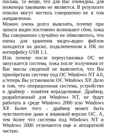
письма. Те вещи, что для Вас очевидны, для
инженера таковыми не являются. В результате
поиски могут вестись совершенно не в том
направлении.
Можно очень долго выяснять, почему при
записи видео постоянно возникают сбои, пока
Вы совершенно случайно не обмолвитесь, что
папка для хранения видео-аудио файлов
находится на диске, подключенном к ПК по
интерфейсу USB 1.1.
Или почему после переустановки ОС не
запускается система, пока после получения от
Вас массы сведений не выяснится, что Вы
приобретали систему под ОС Windows NT 4.0,
а теперь Вы установили ОС Windows XP. Дело
в том, что операционная система, устройство
и драйвер - понятия неразделимые. Драйвер,
разработанный для Windows NT, не будет
работать в среде Windows 2000 или Windows
XP. Более того - драйвер может быть
чувствителен даже к языковой версии ОС. А,
тем более что системы под Windows NT и
Windows 2000 отличаются еще и аппаратной
частью.