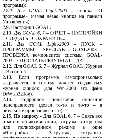
программ);
2.8.3.
Для GOAL Light-2003
– кнопка «О
программе» (самая левая кнопка на панели
Управления).
2.9. Настройки GOAL:
2.10.
Для GOAL 6, 7
– ОТЧЕТ – НАСТРОЙКИ
– СОЗДАТЬ - СОХРАНИТЬ...;
2.11.
Для GOAL Light-2003
– ПУСК –
ПРОГРАММЫ – SPECLAB - GOAL2003 –
ПРОВЕРКА компонентов системы GOAL-
2003 – ОТОСЛАТЬ РЕЗУЛЬТАТ – ДА.
2.12. Для GOAL 6, 7 – Журнал GOAL (Журнал
– Экспорт).
2.13. Если программа самопроизвольно
закрывается, в системе должен создаваться
журнал ошибок (для Win-2000 это файл
DrWtsn32.log).
2.14. Подробное пошаговое описание
неисправности (делал то-то и то-то – в
результате произошло то-то).
2.15.
По запросу
- Для GOAL 6, 7 – Снять все
отметки об активизации, загрузке в скрытом
или полноэкранном режиме в окне
«Настройки - Загрузка», сохранить