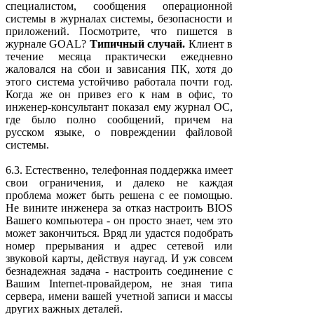
специалистом, сообщения операционной
системы в журналах системы, безопасности и
приложений. Посмотрите, что пишется в
журнале GOAL?
Типичный случай.
Клиент в
течение месяца практически ежедневно
жаловался на сбои и зависания ПК, хотя до
этого система устойчиво работала почти год.
Когда же он привез его к нам в офис, то
инженер-консультант показал ему журнал ОС,
где было полно сообщений, причем на
русском языке, о повреждении файловой
системы.
6.3. Естественно, телефонная поддержка имеет
свои ограничения, и далеко не каждая
проблема может быть решена с ее помощью.
Не вините инженера за отказ настроить BIOS
Вашего компьютера - он просто знает, чем это
может закончиться. Вряд ли удастся подобрать
номер прерывания и адрес сетевой или
звуковой карты, действуя наугад. И уж совсем
безнадежная задача - настроить соединение с
Вашим Internet-провайдером, не зная типа
сервера, имени вашей учетной записи и массы
других важных деталей.