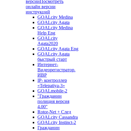
версии
Посмотреть
онлайн версии
инструкций
GOALcity Medina
GOALcity Agata
GOALcity Medina
Help Eng
GOALcity
Agata2020
GOALcity Agata Eng
GOALcity Agata
быстрый старт
Интернет-
Видеорегистратор.
ИВР
IP- контроллер
«Telepatiya-3»
GOALmobile-2
"Гражданин
полиция версия
4.00"
Rotor-Net + След
GOALcity Cassandra
GOALcity Instinct-2
Гражданин