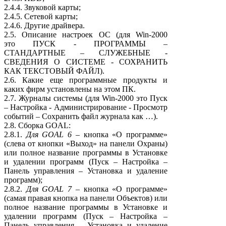
2.4.4. Звуковой карты;
2.4.5. Сетевой карты;
2.4.6. Другие драйвера.
2.5. Описание настроек ОС (для Win-2000
это ПУСК - ПРОГРАММЫ –
СТАНДАРТНЫЕ – СЛУЖЕБНЫЕ -
СВЕДЕНИЯ О СИСТЕМЕ - СОХРАНИТЬ
КАК ТЕКСТОВЫЙ ФАЙЛ).
2.6. Какие еще программные продукты и
каких фирм установлены на этом ПК.
2.7. Журналы системы (для Win-2000 это Пуск
– Настройка - Администрирование - Просмотр
событий – Сохранить файл журнала как …).
2.8. Сборка GOAL:
2.8.1.
Для GOAL 6
– кнопка «О программе»
(слева от кнопки «Выход» на панели Охраны)
или полное название программы в Установке
и удалении программ (Пуск – Настройка –
Панель управления – Установка и удаление
программ);
2.8.2.
Для GOAL 7
– кнопка «О программе»
(самая правая кнопка на панели Объектов) или
полное название программы в Установке и
удалении программ (Пуск – Настройка –
Панель управления – Установка и удаление