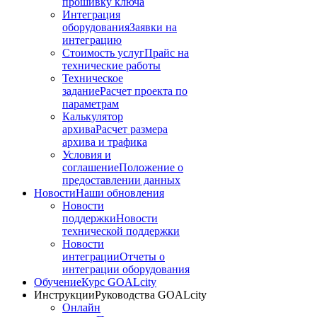
прошивку ключа
Интеграция
оборудования
Заявки на
интеграцию
Стоимость услуг
Прайс на
технические работы
Техническое
задание
Расчет проекта по
параметрам
Калькулятор
архива
Расчет размера
архива и трафика
Условия и
соглашение
Положение о
предоставлении данных
Новости
Наши обновления
Новости
поддержки
Новости
технической поддержки
Новости
интеграции
Отчеты о
интеграции оборудования
Обучение
Курс GOALcity
Инструкции
Руководства GOALcity
Онлайн