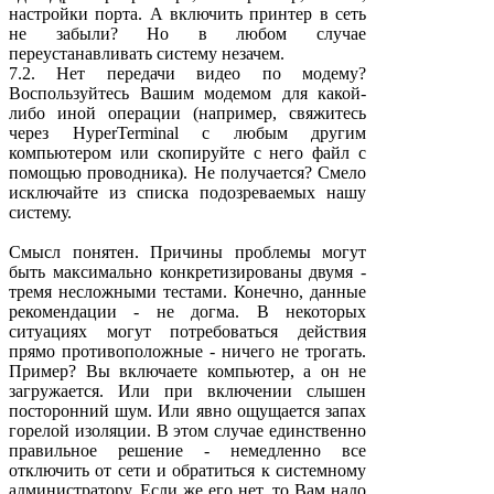
настройки порта. А включить принтер в сеть
не забыли? Но в любом случае
переустанавливать систему незачем.
7.2. Нет передачи видео по модему?
Воспользуйтесь Вашим модемом для какой-
либо иной операции (например, свяжитесь
через HyperTerminal с любым другим
компьютером или скопируйте с него файл с
помощью проводника). Не получается? Смело
исключайте из списка подозреваемых нашу
систему.
Смысл понятен. Причины проблемы могут
быть максимально конкретизированы двумя -
тремя несложными тестами. Конечно, данные
рекомендации - не догма. В некоторых
ситуациях могут потребоваться действия
прямо противоположные - ничего не трогать.
Пример? Вы включаете компьютер, а он не
загружается. Или при включении слышен
посторонний шум. Или явно ощущается запах
горелой изоляции. В этом случае единственно
правильное решение - немедленно все
отключить от сети и обратиться к системному
администратору. Если же его нет, то Вам надо