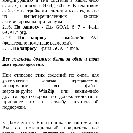
конфигурацию и вид системы в каких-либо
файлах, например: 60.cfg, 60.env. В текстовом
файле с настройками системы указать, какие
из вышеперечисленных кнопок
активизированы при загрузке.
2.16.
По запросу
- Для GOAL 6, 7 – Файл
GOAL*.prg.
2.17.
По запросу
– какой-либо AVI
(желательно поменьше размером).
2.18.
По запросу
– файл GOAL*.mdb.
Все журналы должны быть за один и тот
же период времени.
При отправке этих сведений по e-mail для
уменьшения объема передаваемой
информации все файлы
заархивируйте
WinZip
или каким-либо
другим архиватором по договоренности и
пришлите их в службу технической
поддержки.
3. Даже если у Вас нет никакой системы, то
Вы как потенциальный покупатель всё