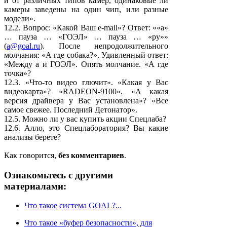
и от различных типов камер, одинаковые ли
камеры заведены на один чип, или разные
модели».
12.2. Вопрос: «Какой Ваш e-mail»? Ответ: ««а»
… пауза … «ГОЭЛ» … пауза … «ру»»
(
a@goal.ru
). После непродолжительного
молчания: «А где собака?». Удивленный ответ:
«Между а и ГОЭЛ». Опять молчание. «А где
точка»?
12.3. «Что-то видео глючит». «Какая у Вас
видеокарта»? «RADEON-9100». «А какая
версия драйвера у Вас установлена»? «Все
самое свежее. Последний Детонатор».
12.5. Можно ли у вас купить акции Спецлаба?
12.6. Алло, это Спецлаборатория? Вы какие
анализы берете?
Как говорится,
без комментариев
.
Ознакомьтесь с другими
материалами:
Что такое система GOAL?...
Что такое «буфер безопасности», для