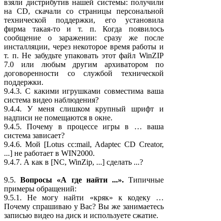
взяли дистрибутив нашей системы: получили
на CD, скачали со страницы персональной
технической поддержки, его установила
фирма такая-то и т. п. Когда появилось
сообщение о заражении: сразу же после
инсталляции, через некоторое время работы и
т. п. Не забудьте упаковать этот файл WinZIP
7.0 или любым другим архиватором по
договоренности со службой технической
поддержки.
9.4.3. С какими игрушками совместима ваша
система видео наблюдения?
9.4.4. У меня слишком крупный шрифт и
надписи не помещаются в окне.
9.4.5. Почему в процессе игры в … ваша
система зависает?
9.4.6. Мой [Lotus cc:mail, Adaptec CD Creator,
...] не работает в WIN2000.
9.4.7. А как в [NC, WinZip, ...] сделать ...?
9.5.
Вопросы «А где найти ...».
Типичные
примеры обращений:
9.5.1. Не могу найти «кряк» к кодеку …
Почему спрашиваю у Вас? Вы же занимаетесь
записью видео на диск и используете сжатие.