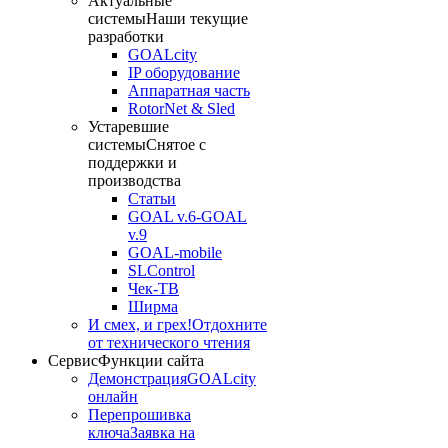
Актуальные
системы
Наши текущие
разработки
GOALcity
IP оборудование
Аппаратная часть
RotorNet & Sled
Устаревшие
системы
Снятое с
поддержки и
производства
Статьи
GOAL v.6-GOAL
v.9
GOAL-mobile
SLControl
Чек-ТВ
Ширма
И смех, и грех!
Отдохните
от технического чтения
Сервис
Функции сайта
Демонстрация
GOALcity
онлайн
Перепрошивка
ключа
Заявка на