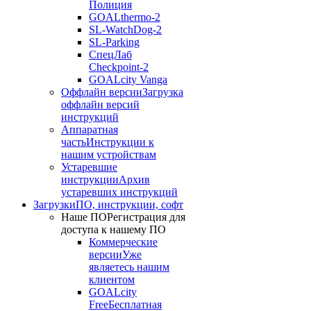
Полиция
GOALthermo-2
SL-WatchDog-2
SL-Parking
СпецЛаб
Checkpoint-2
GOALcity Vanga
Оффлайн версии
Загрузка
оффлайн версий
инструкций
Аппаратная
часть
Инструкции к
нашим устройствам
Устаревшие
инструкции
Архив
устаревших инструкций
Загрузки
ПО, инструкции, софт
Наше ПО
Регистрация для
доступа к нашему ПО
Коммерческие
версии
Уже
являетесь нашим
клиентом
GOALcity
Free
Бесплатная