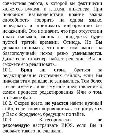
совместная работа, в которой вы фактически
являетесь руками и глазами инженера. При
подобном взаимодействии крайне важна
способность говорить на одном языке,
передавать и принимать информацию без
искажений. Это не значит, что при отсутствии
таких навыков звонок в поддержку будет
пустой тратой времени. Отнюдь. Но Вы
должны понимать, что при этом шансы на
благополучный исход резко уменьшаются.
Даже если инженер найдет решение, Вы не
сможете его реализовать.
10.1.
Вряд ли стоит
браться за
редактирование системных файлов, если Вы
никогда этим раньше не занимались. Тем более
- если имеете лишь смутное представление о
самом процессе редактирования. Или о том,
что такое файл.
10.2. Скорее всего,
не удастся
найти нужный
файл, если слово «проводник» ассоциируется
у Вас с бородачом, бредущим по тайге.
10.3. Категорически
не
рекомендую
настраивать BIOS, если Вы и
слова-то такого не слышали.