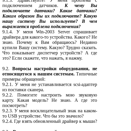
9.1.3. Здравствуйте! У меня проблема с
подключением датчиков.
К чему Вы
подключаете датчики? Какие датчики?
Каким образом Вы их подключаете? Какую
нашу систему Вы используете? В чем
выражается проблема подключения?
9.1.4. У меня Win-2003 Server спрашивает
драйвера для какого-то устройства. Какого? Не
знаю. Почему к Вам обращаюсь? Недавно
купили Вашу систему. Какую? Трудно сказать.
Что показывает диспетчер устройств? А где
это? Если скажете, что нажать, я нажму.
9.2.
Вопросы настройки оборудования, не
относящегося к нашим системам.
Типичные
примеры обращений:
9.2.1. У меня не устанавливается scsi-адаптер
из поставки сканера.
9.2.2. Помогите настроить мою звуковую
карту. Какая модель? Не знаю. А где это
посмотреть?
9.2.3. У меня восклицательный знак на каком-
то USB устройстве. Что бы это значило?
9.2.4. Где взять обновленный драйвер к мыши?