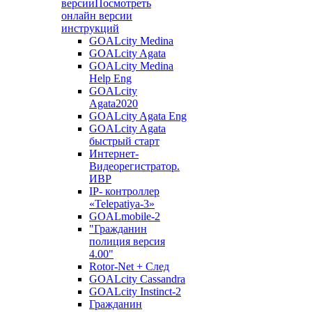
версии
Посмотреть
онлайн версии
инструкций
GOALcity Medina
GOALcity Agata
GOALcity Medina
Help Eng
GOALcity
Agata2020
GOALcity Agata Eng
GOALcity Agata
быстрый старт
Интернет-
Видеорегистратор.
ИВР
IP- контроллер
«Telepatiya-3»
GOALmobile-2
"Гражданин
полиция версия
4.00"
Rotor-Net + След
GOALcity Cassandra
GOALcity Instinct-2
Гражданин