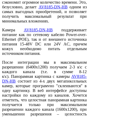
сэкономит огромное количество времени. Это,
безусловно, делает
AV8185-DN-HB
одним из
самых выгодных приобретений, и позволяет
получить максимальный результат при
минимальных вложениях.
Камера
AV8185-DN-HB
поддерживает
питание как по сетевому кабелю Power-over-
Ethernet (POE), так и от внешнего источника
питания 15-48V DC или 24V AC, причем
кожух необходимо питать отдельным
источником питания.
После интеграции мы в максимальном
разрешении (6400х1200) получаем 2-3 к\с с
каждого канала (т.е. в сумме 8-12
к\с). Панорамная картинка с камеры
AV8185-
DN-HB
состоит из 4-х двух мегапиксельных
камер, которые програмvно "склеиваются" в
одну картинку. В веб интерфейсе доступны
настройки по каждому из каналов. Хочется
отметить, что целостная панорамная картинка
получается только при максимальном
разрешении каждого канала (1600х1200), при
уменьшении разрешения – целостность