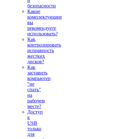
и
безопасности
Какие
комплектующие
вы
рекомендуете
использовать?
Как
контролировать
исправность
жестких
дисков?
Как
заставить
компьютер
"не
спать"
на
рабочем
месте?
Доступ
к
USB
только
для