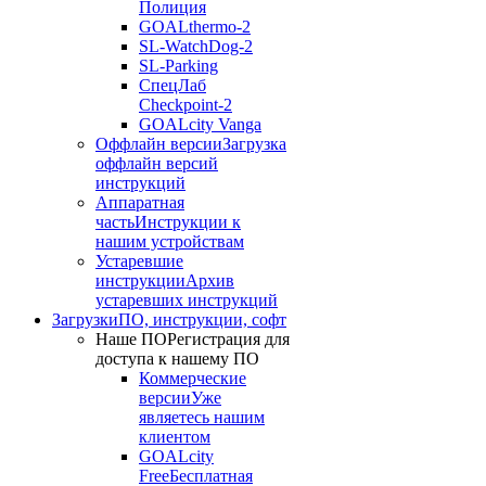
Полиция
GOALthermo-2
SL-WatchDog-2
SL-Parking
СпецЛаб
Checkpoint-2
GOALcity Vanga
Оффлайн версии
Загрузка
оффлайн версий
инструкций
Аппаратная
часть
Инструкции к
нашим устройствам
Устаревшие
инструкции
Архив
устаревших инструкций
Загрузки
ПО, инструкции, софт
Наше ПО
Регистрация для
доступа к нашему ПО
Коммерческие
версии
Уже
являетесь нашим
клиентом
GOALcity
Free
Бесплатная