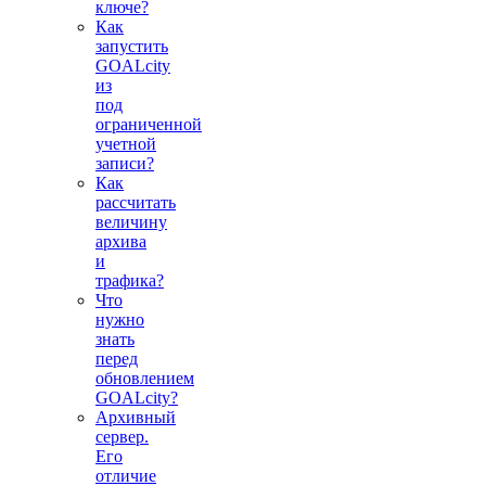
ключе?
Как
запустить
GOALcity
из
под
ограниченной
учетной
записи?
Как
рассчитать
величину
архива
и
трафика?
Что
нужно
знать
перед
обновлением
GOALcity?
Архивный
сервер.
Его
отличие