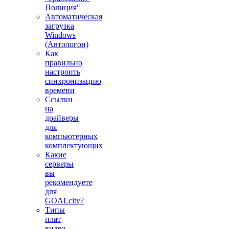
Полиция"
Автоматическая
загрузка
Windows
(Автологон)
Как
правильно
настроить
синхронизацию
времени
Ссылки
на
драйверы
для
компьютерных
комплектующих
Какие
серверы
вы
рекомендуете
для
GOALcity?
Типы
плат
видео-