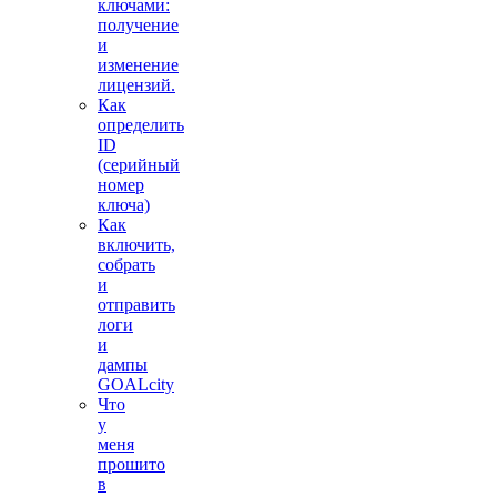
ключами:
получение
и
изменение
лицензий.
Как
определить
ID
(серийный
номер
ключа)
Как
включить,
собрать
и
отправить
логи
и
дампы
GOALcity
Что
у
меня
прошито
в