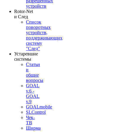
разрешённых
устройств
Rotor-Net
и След
Список
поворотных
устройств,
поддерживающих
систему
"След"
Устаревшие
системы
Статьи
и
общие
вопросы
GOAL
v.6 -
GOAL
v.9
GOALmobile
SLControl
Чек-
ТВ
Ширма