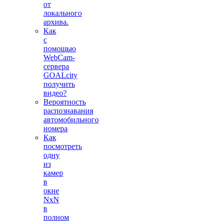
от
локального
архива.
Как
с
помощью
WebCam-
сервера
GOALcity
получить
видео?
Вероятность
распознавания
автомобильного
номера
Как
посмотреть
одну
из
камер
в
окне
NxN
в
полном