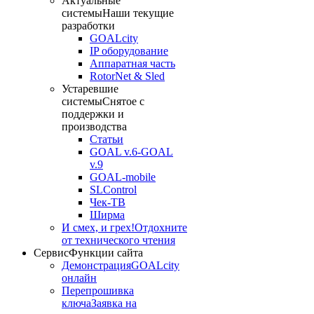
Актуальные
системы
Наши текущие
разработки
GOALcity
IP оборудование
Аппаратная часть
RotorNet & Sled
Устаревшие
системы
Снятое с
поддержки и
производства
Статьи
GOAL v.6-GOAL
v.9
GOAL-mobile
SLControl
Чек-ТВ
Ширма
И смех, и грех!
Отдохните
от технического чтения
Сервис
Функции сайта
Демонстрация
GOALcity
онлайн
Перепрошивка
ключа
Заявка на