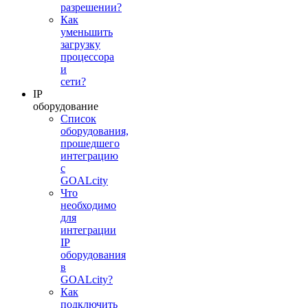
разрешении?
Как
уменьшить
загрузку
процессора
и
сети?
IP
оборудование
Список
оборудования,
прошедшего
интеграцию
с
GOALcity
Что
необходимо
для
интеграции
IP
оборудования
в
GOALcity?
Как
подключить