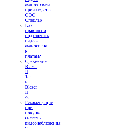
аудиозахвата
производства
ООО
Спецлаб
Как
правильно
подключить
видео-
аудиосигналы
к
платам?
Сравнение
Blazer
II
1ch
и
Blazer
II
4ch
Рекомендации
при
покупке
системы
видеонаблюдения