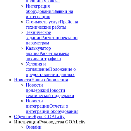
прошивку ключа
Интеграция
оборудования
Заявки на
интеграцию
Стоимость услуг
Прайс на
технические работы
Техническое
задание
Расчет проекта по
параметрам
Калькулятор
архива
Расчет размера
архива и трафика
Условия и
соглашение
Положение о
предоставлении данных
Новости
Наши обновления
Новости
поддержки
Новости
технической поддержки
Новости
интеграции
Отчеты о
интеграции оборудования
Обучение
Курс GOALcity
Инструкции
Руководства GOALcity
Онлайн