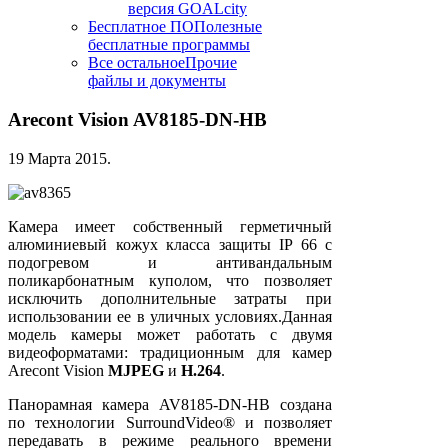
версия GOALcity
Бесплатное ПО
Полезные
бесплатные программы
Все остальное
Прочие
файлы и документы
Arecont Vision AV8185-DN-HB
19 Марта 2015
.
Камера имеет собственный герметичный
алюминиевый кожух класса защиты IP 66 с
подогревом и антивандальным
поликарбонатным куполом, что позволяет
исключить дополнительные затраты при
использовании ее в уличных условиях.Данная
модель камеры может работать с двумя
видеоформатами: традиционным для камер
Arecont Vision
MJPEG
и
H.264
.
Панорамная камера AV8185-DN-HB создана
по технологии SurroundVideo® и позволяет
передавать в режиме реального времени